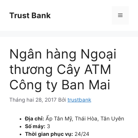
Chuyển
đến
Trust Bank
Menu
nội
dung
Ngân hàng Ngoại
thương Cây ATM
Công ty Ban Mai
Tháng hai 28, 2017
Bởi
trustbank
Địa chỉ:
Ấp Tân Mỹ, Thái Hòa, Tân Uyên
Số máy:
3
Thời gian phục vụ:
24/24