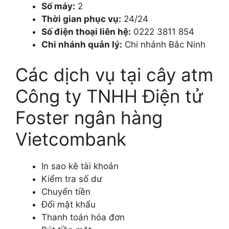
Số máy:
2
Thời gian phục vụ:
24/24
Số điện thoại liên hệ:
0222 3811 854
Chi nhánh quản lý:
Chi nhánh Bắc Ninh
Các dịch vụ tại cây atm
Công ty TNHH Điện tử
Foster ngân hàng
Vietcombank
In sao kê tài khoản
Kiểm tra số dư
Chuyển tiền
Đổi mật khẩu
Thanh toán hóa đơn