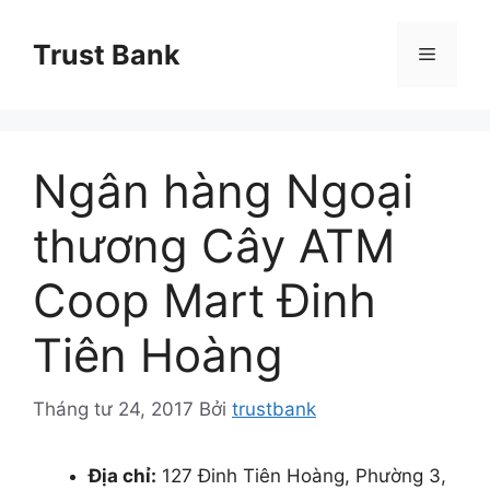
Chuyển
đến
Trust Bank
Menu
nội
dung
Ngân hàng Ngoại
thương Cây ATM
Coop Mart Đinh
Tiên Hoàng
Tháng tư 24, 2017
Bởi
trustbank
Địa chỉ:
127 Đinh Tiên Hoàng, Phường 3,