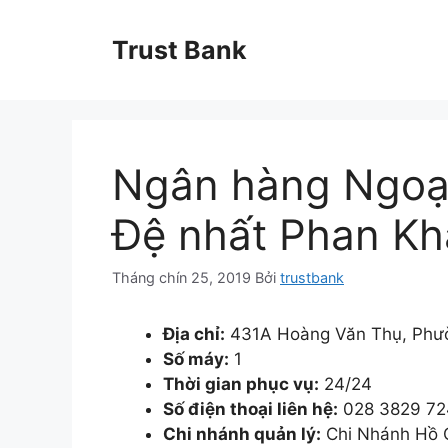
Chuyển
đến
Trust Bank
nội
dung
Ngân hàng Ngoạ
Đệ nhất Phan K
Tháng chín 25, 2019
Bởi
trustbank
Địa chỉ:
431A Hoàng Văn Thụ, Phườ
Số máy:
1
Thời gian phục vụ:
24/24
Số điện thoại liên hệ:
028 3829 72
Chi nhánh quản lý:
Chi Nhánh Hồ 