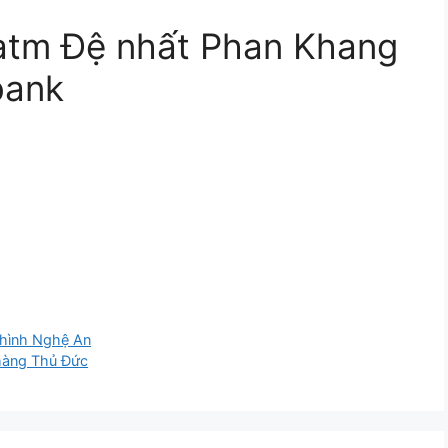
 atm Đệ nhất Phan Khang
bank
 hình Nghệ An
hàng Thủ Đức