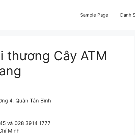
Sample Page
Danh S
i thương Cây ATM
hang
ng 4, Quận Tân Bình
45 và 028 3914 1777
Chí Minh