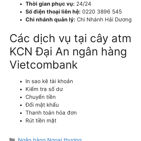
Thời gian phục vụ:
24/24
Số điện thoại liên hệ:
0220 3896 545
Chi nhánh quản lý:
Chi Nhánh Hải Dương
Các dịch vụ tại cây atm
KCN Đại An ngân hàng
Vietcombank
In sao kê tài khoản
Kiểm tra số dư
Chuyển tiền
Đổi mật khẩu
Thanh toán hóa đơn
Rút tiền mặt
Danh
Ngân hàng Ngoại thương