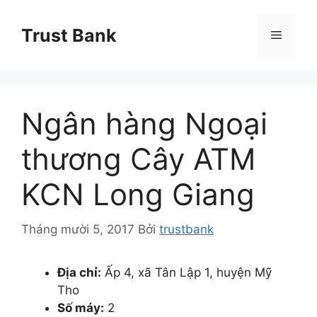
Chuyển
đến
Trust Bank
Menu
nội
dung
Ngân hàng Ngoại
thương Cây ATM
KCN Long Giang
Tháng mười 5, 2017
Bởi
trustbank
Địa chỉ:
Ấp 4, xã Tân Lập 1, huyện Mỹ
Tho
Số máy:
2