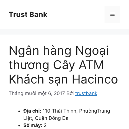
Chuyển
đến
Trust Bank
Menu
nội
dung
Ngân hàng Ngoại
thương Cây ATM
Khách sạn Hacinco
Tháng mười một 6, 2017
Bởi
trustbank
Địa chỉ:
110 Thái Thịnh, PhườngTrung
Liệt, Quận Đống Đa
Số máy:
2