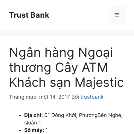
Chuyển
đến
Trust Bank
Menu
nội
dung
Ngân hàng Ngoại
thương Cây ATM
Khách sạn Majestic
Tháng mười một 14, 2017
Bởi
trustbank
Địa chỉ:
01 Đồng Khởi, PhườngBến Nghé,
Quận 1
Số máy:
1