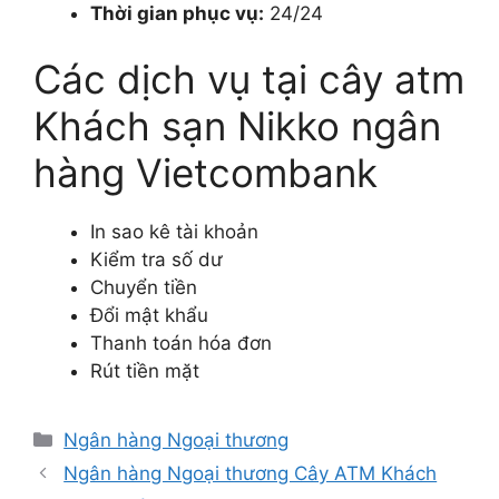
Thời gian phục vụ:
24/24
Các dịch vụ tại cây atm
Khách sạn Nikko ngân
hàng Vietcombank
In sao kê tài khoản
Kiểm tra số dư
Chuyển tiền
Đổi mật khẩu
Thanh toán hóa đơn
Rút tiền mặt
Danh
Ngân hàng Ngoại thương
mục
Ngân hàng Ngoại thương Cây ATM Khách