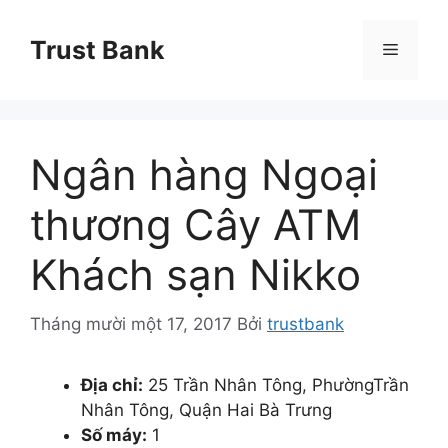
Chuyển
đến
Trust Bank
Menu
nội
dung
Ngân hàng Ngoại
thương Cây ATM
Khách sạn Nikko
Tháng mười một 17, 2017
Bởi
trustbank
Địa chỉ:
25 Trần Nhân Tông, PhườngTrần
Nhân Tông, Quận Hai Bà Trưng
Số máy:
1