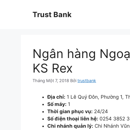
Chuyển
đến
Trust Bank
nội
dung
Ngân hàng Ngoạ
KS Rex
Tháng Một 7, 2018
Bởi
trustbank
Địa chỉ:
1 Lê Quý Đôn, Phường 1, T
Số máy:
1
Thời gian phục vụ:
24/24
Số điện thoại liên hệ:
0254 3852 3
Chi nhánh quản lý:
Chi Nhánh Vũn