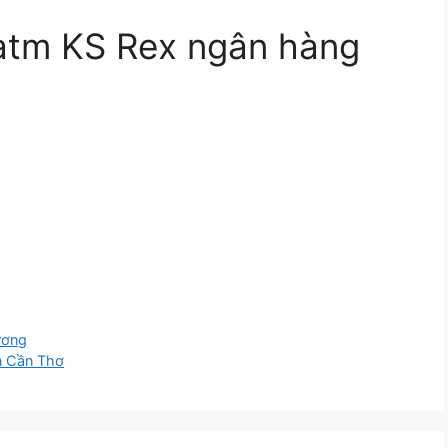
 atm KS Rex ngân hàng
ương
n Cần Thơ