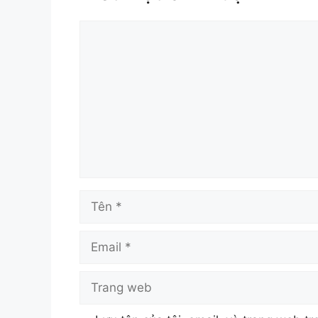
Bình
luận
Tên
Email
Trang
web