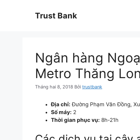
Chuyển
đến
Trust Bank
nội
dung
Ngân hàng Ngoạ
Metro Thăng Lo
Tháng hai 8, 2018
Bởi
trustbank
Địa chỉ:
Đường Phạm Văn Đồng, Xuâ
Số máy:
2
Thời gian phục vụ:
8h-21h
Các dịch vụ tại cây