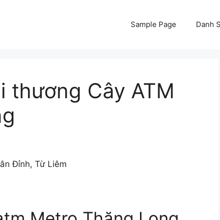
Sample Page
Danh S
i thương Cây ATM
ng
n Đỉnh, Từ Liêm
 atm Metro Thăng Long