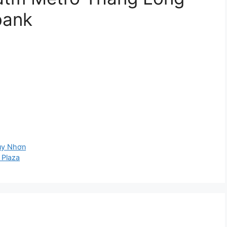
bank
uy Nhơn
 Plaza