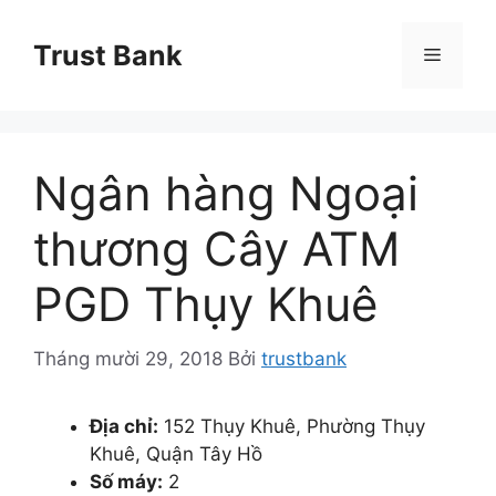
Chuyển
đến
Trust Bank
Menu
nội
dung
Ngân hàng Ngoại
thương Cây ATM
PGD Thụy Khuê
Tháng mười 29, 2018
Bởi
trustbank
Địa chỉ:
152 Thụy Khuê, Phường Thụy
Khuê, Quận Tây Hồ
Số máy:
2