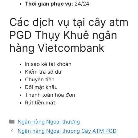
Thời gian phục vụ:
24/24
Các dịch vụ tại cây atm
PGD Thụy Khuê ngân
hàng Vietcombank
In sao kê tài khoản
Kiểm tra số dư
Chuyển tiền
Đổi mật khẩu
Thanh toán hóa đơn
Rút tiền mặt
Danh
Ngân hàng Ngoại thương
mục
Ngân hàng Ngoại thương Cây ATM PGD