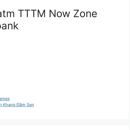
y atm TTTM Now Zone
bank
camex
n Khang Đầm Sen