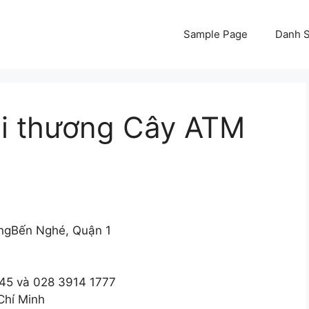
Sample Page
Danh S
i thương Cây ATM
ngBến Nghé, Quận 1
45 và 028 3914 1777
Chí Minh