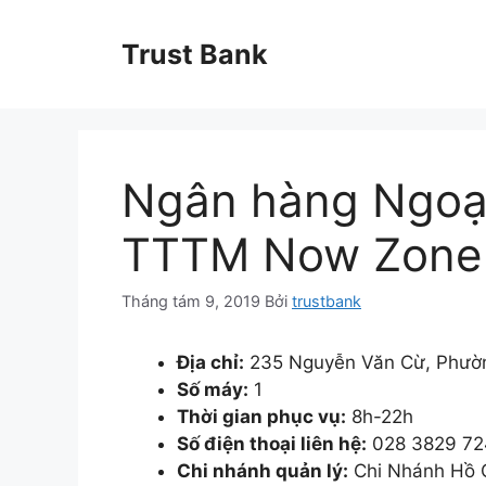
Chuyển
đến
Trust Bank
nội
dung
Ngân hàng Ngoạ
TTTM Now Zone
Tháng tám 9, 2019
Bởi
trustbank
Địa chỉ:
235 Nguyễn Văn Cừ, Phườ
Số máy:
1
Thời gian phục vụ:
8h-22h
Số điện thoại liên hệ:
028 3829 72
Chi nhánh quản lý:
Chi Nhánh Hồ 