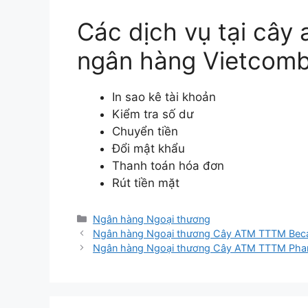
Các dịch vụ tại câ
ngân hàng Vietcom
In sao kê tài khoản
Kiểm tra số dư
Chuyển tiền
Đổi mật khẩu
Thanh toán hóa đơn
Rút tiền mặt
Danh
Ngân hàng Ngoại thương
mục
Ngân hàng Ngoại thương Cây ATM TTTM Be
Ngân hàng Ngoại thương Cây ATM TTTM Pha