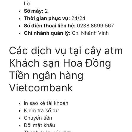
Lò
Số máy:
2
Thời gian phục vụ:
24/24
Số điện thoại liên hệ:
0238 8699 567
Chi nhánh quản lý:
Chi Nhánh Vinh
Các dịch vụ tại cây atm
Khách sạn Hoa Đồng
Tiền ngân hàng
Vietcombank
In sao kê tài khoản
Kiểm tra số dư
Chuyển tiền
Đổi mật khẩu