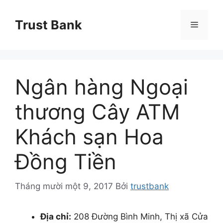
Chuyển
đến
Trust Bank
Menu
nội
dung
Ngân hàng Ngoại
thương Cây ATM
Khách sạn Hoa
Đồng Tiền
Tháng mười một 9, 2017
Bởi
trustbank
Địa chỉ:
208 Đường Bình Minh, Thị xã Cửa